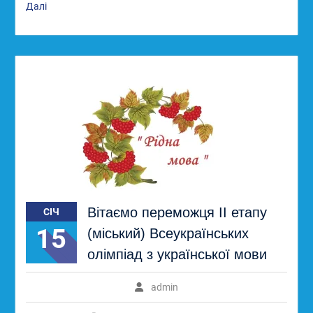
Далі
Вітаємо переможця ІІ етапу
СІЧ
15
(міський) Всеукраїнських
олімпіад з української мови
admin