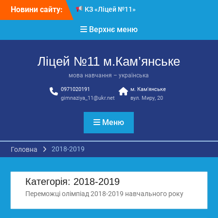
Перейти
Новини сайту:
КЗ «Ліцей №11»
до
запрошує до своєї
вмісту
Верхнє меню
команди!
3 страхи, які найчастіше
заважають дітям і молоді
Ліцей №11 м.Кам’янське
виїхати з окупації
До Всесвітнього дня
мова навчання – українська
боротьби з дитячою
0971020191
м. Кам'янське
працею
gimnaziya_11@ukr.net
вул. Миру, 20
Вступ з ТОТ до
українських закладів
освіти: міф чи правда?
Меню
Перевірте свої знання!
2018-2019
Головна
Категорія:
2018-2019
Переможці олімпіад 2018-2019 навчального року