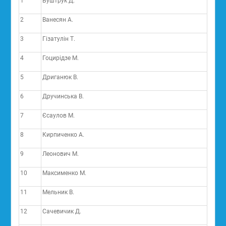
1
Буштрук Д.
2
Ванесян А.
3
Гізатулін Т.
4
Гоцирідзе М.
5
Дриганюк В.
6
Дручинська В.
7
Єсаулов М.
8
Кирпиченко А.
9
Леонович М.
10
Максименко М.
11
Мельник В.
12
Сачевичик Д.