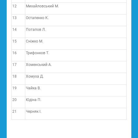
12
Михайловський М.
13
Остапенко К.
14
Потапов Л.
15
Сніжко М.
16
Трифонков Т.
17
Хоменський А.
18
Хомуха Д.
19
Чайка В.
20
Юдіна П.
21
Черняк І.