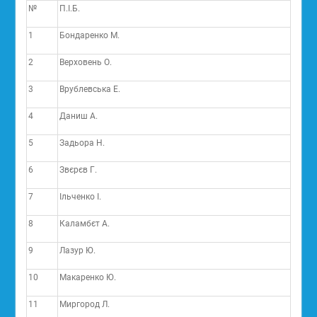
№
П.І.Б.
1
Бондаренко М.
2
Верховень О.
3
Врублевська Е.
4
Даниш А.
5
Задьора Н.
6
Звєрєв Г.
7
Ільченко І.
8
Каламбєт А.
9
Лазур Ю.
10
Макаренко Ю.
11
Миргород Л.