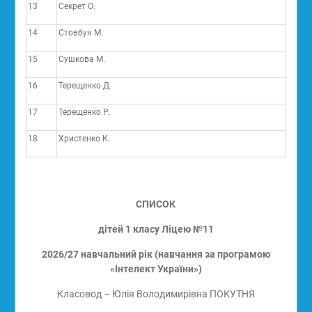
13
Секрет О.
14
Стовбун М.
15
Сушкова М.
16
Терещенко Д.
17
Терещенко Р.
18
Христенко К.
СПИСОК
дітей 1 класу Ліцею №11
2026/27 навчальний рік (навчання за програмою
«Інтелект України»)
Класовод – Юлія Володимирівна ПОКУТНЯ