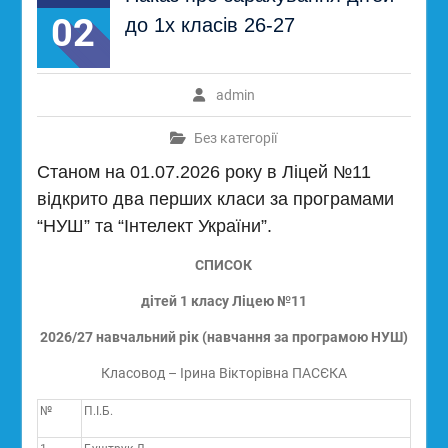
02
до 1х класів 26-27
admin
Без категорії
Станом на 01.07.2026 року в Ліцей №11
відкрито два перших класи за програмами
“НУШ” та “Інтелект України”.
СПИСОК
дітей 1 класу Ліцею №11
2026/27 навчальний рік (навчання за програмою НУШ)
Класовод – Ірина Вікторівна ПАСЄКА
№
П.І.Б.