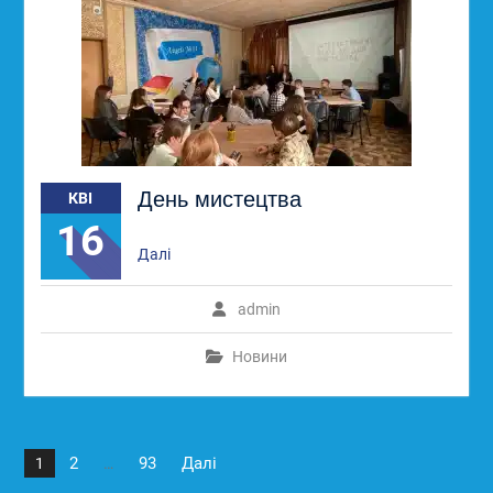
День мистецтва
КВІ
16
Далі
admin
Новини
Пагінація
2
93
Далі
1
…
записів