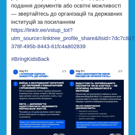
подання документів або освітні можливості
— звертайтесь до організацій та державних
інституцій за посиланням
https://linktr.ee/vstup_tot?
utm_source=linktree_profile_share&ltsid=7dc7c817
378f-495b-8443-61fc4a802839
#BringKidsBack