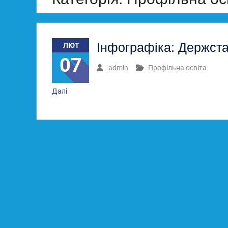
Інфографіка: Держста
ЛЮТ
07
admin
Профільна освіта
Далі