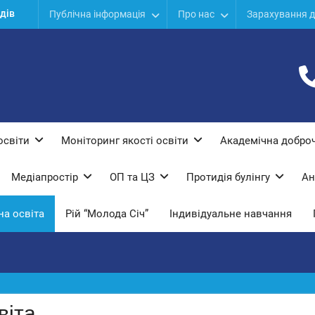
дів
Публічна інформація
Про нас
Зарахування д
ої
ї
освіти
Моніторинг якості освіти
Академічна доброч
Медіапростір
ОП та ЦЗ
Протидiя булiнгу
Ан
а освіта
Рій “Молода Січ”
Індивідуальне навчання
віта