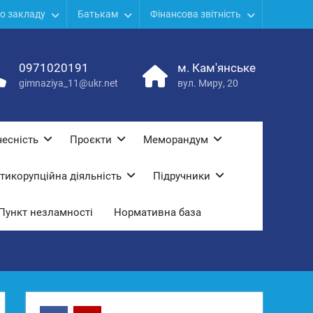
о закладу
Батькам
Фінансова звітність
0971020191
м. Кам'янське
gimnaziya_11@ukr.net
вул. Миру, 20
есність
Проєкти
Меморандум
тикорупційна діяльність
Підручники
Пункт незламності
Нормативна база