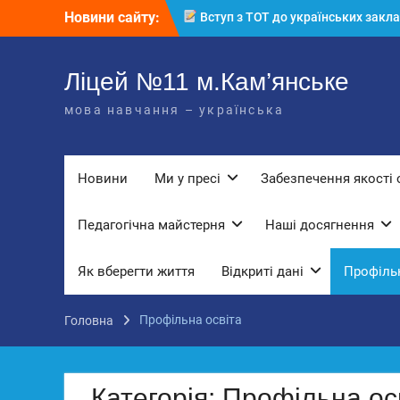
Перейти
Новини сайту:
Вступ з ТОТ до українських закла
до
освіти: міф чи правда? Перевірте св
вмісту
знання!
КЗ «Ліцей №11» запрошує до своє
Ліцей №11 м.Кам’янське
команди!
мова навчання – українська
3 страхи, які найчастіше заважають
дітям і молоді виїхати з окупації
До Всесвітнього дня боротьби з
дитячою працею
Новини
Ми у пресі
Забезпечення якості 
Педагогічна майстерня
Наші досягнення
Як вберегти життя
Відкриті дані
Профільн
Профільна освіта
Головна
Категорія:
Профільна ос