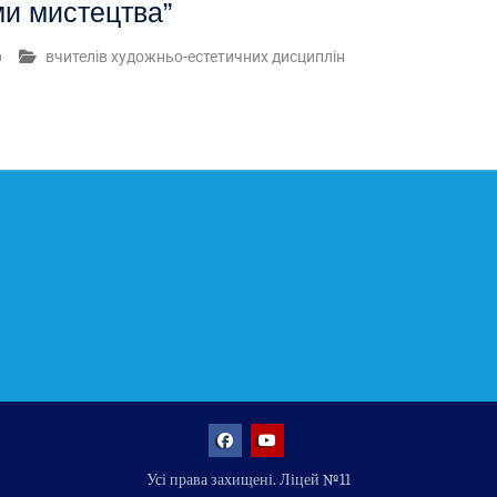
и мистецтва”
р
вчителів художньо-естетичних дисциплін
Facebook
YouTube
Усі права захищені. Ліцей №11