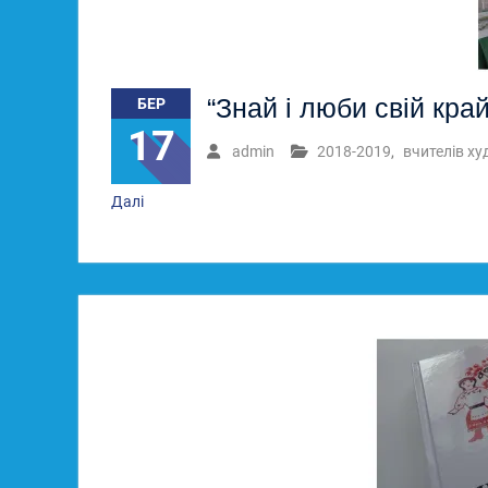
“Знай і люби свій кра
БЕР
17
admin
2018-2019
,
вчителів х
Далі