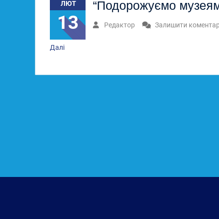
“Подорожуємо музеям
ЛЮТ
13
Редактор
Залишити комента
Далі