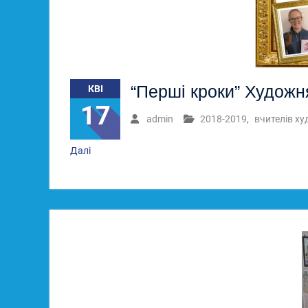
“Перші кроки” Художн
КВІ
17
admin
2018-2019
,
вчителів х
Далі