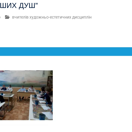
АШИХ ДУШ”
р
вчителів художньо-естетичних дисциплін