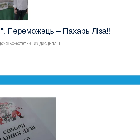
й”. Переможець – Пахарь Ліза!!!
удожньо-естетичних дисциплін