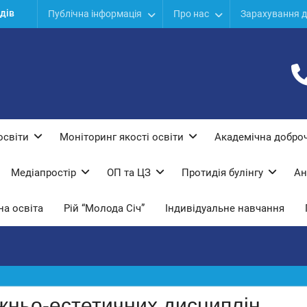
дів
Публічна інформація
Про нас
Зарахування д
ої
ї
освіти
Моніторинг якості освіти
Академічна доброч
Медіапростір
ОП та ЦЗ
Протидiя булiнгу
Ан
а освіта
Рій “Молода Січ”
Індивідуальне навчання
жньо-естетичних дисциплін