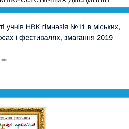
ті учнів НВК гімназія №11 в міських,
рсах і фестивалях, змагання 2019-
плін