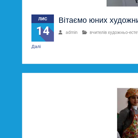
Вітаємо юних художник
ЛИС
14
admin
вчителів художньо-есте
Далі