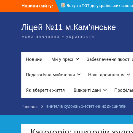
Перейти
Новини сайту:
Вступ з ТОТ до українських закла
до
освіти: міф чи правда? Перевірте св
вмісту
знання!
КЗ «Ліцей №11» запрошує до своє
Ліцей №11 м.Кам’янське
команди!
мова навчання – українська
3 страхи, які найчастіше заважають
дітям і молоді виїхати з окупації
До Всесвітнього дня боротьби з
дитячою працею
Новини
Ми у пресі
Забезпечення якості 
Педагогічна майстерня
Наші досягнення
Як вберегти життя
Відкриті дані
Профільн
вчителів художньо-естетичних дисциплін
Головна
Категорія:
вчителів худо