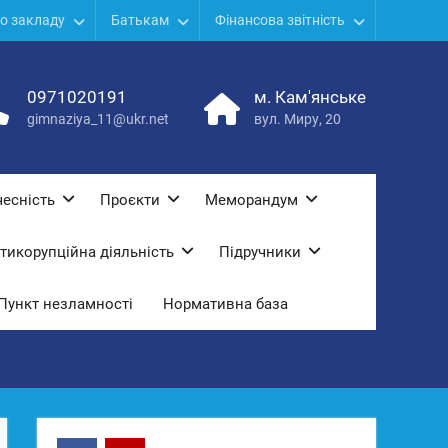
о закладу
Батькам
Фінансова звітність
0971020191
м. Кам'янське
gimnaziya_11@ukr.net
вул. Миру, 20
есність
Проєкти
Меморандум
тикорупційна діяльність
Підручники
Пункт незламності
Нормативна база