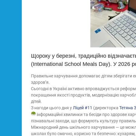
Щороку у березні, традиційно відзначає
(International School Meals Day). У 2026 
Правильне харчування допомагає дітям зберігати е
здоров’я.
Сьогодні в Україні активно впроваджується реформ
покращення якості продуктів, модернізацію харчоб
дітей.
З нагоди цього дня у
Ліцей #11
(директорка
Тетяна 
інформаційні хвилинки та бесіди про здорове ха
пізнавальні заходи, що формують культуру правиль
Міжнародний день шкільного харчування — це можли
школах було смачно, корисно та безпечно: кухарям, о