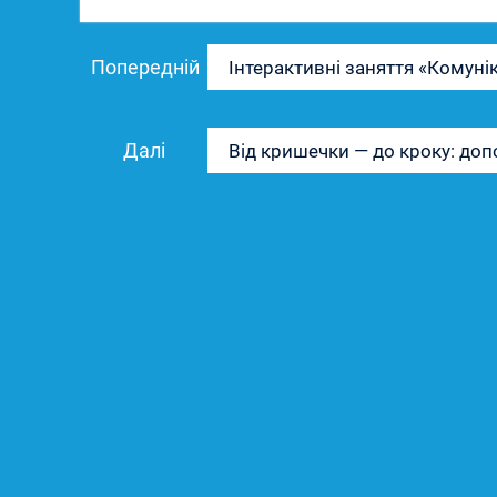
Навігація
Попередній
Попередній
Інтерактивні заняття «Комуні
записів
запис:
Наступний
Далі
Від кришечки — до кроку: д
запис: