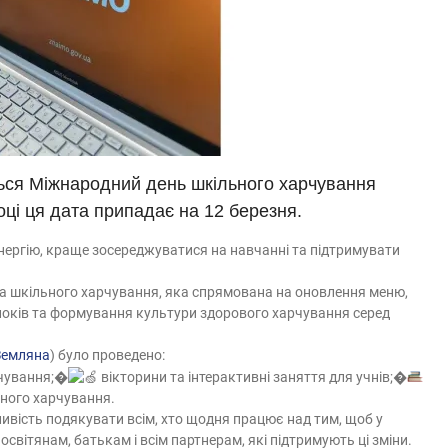
ться Міжнародний день шкільного харчування
році ця дата припадає на 12 березня.
нергію, краще зосереджуватися на навчанні та підтримувати
а шкільного харчування, яка спрямована на оновлення меню,
локів та формування культури здорового харчування серед
Земляна
) було проведено:
рчування;�
вікторини та інтерактивні заняття для учнів;�
ного харчування.
вість подякувати всім, хто щодня працює над тим, щоб у
світянам, батькам і всім партнерам, які підтримують ці зміни.