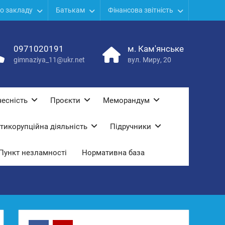
о закладу
Батькам
Фінансова звітність
0971020191
м. Кам'янське
gimnaziya_11@ukr.net
вул. Миру, 20
есність
Проєкти
Меморандум
тикорупційна діяльність
Підручники
Пункт незламності
Нормативна база