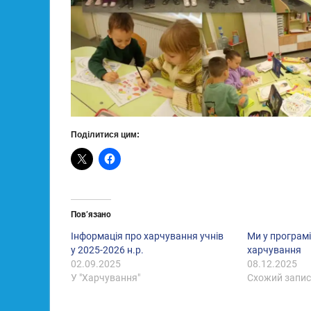
Поділитися цим:
Пов’язано
Інформація про харчування учнів
Ми у програм
у 2025-2026 н.р.
харчування
02.09.2025
08.12.2025
У "Харчування"
Схожий запи