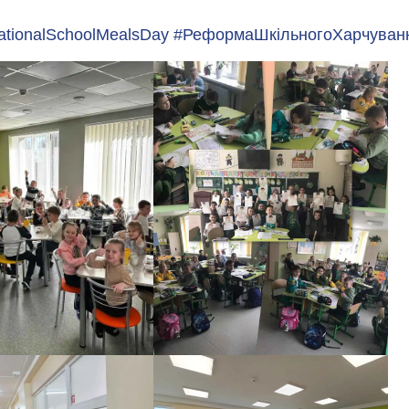
nationalSchoolMealsDay
#РеформаШкільногоХарчуван