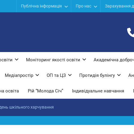
ї
Публічна інформація
Про нас
Зарахування д
дів
ої
освіти
Моніторинг якості освіти
Академічна доброч
Медіапростір
ОП та ЦЗ
Протидiя булiнгу
Ан
а освіта
Рій “Молода Січ”
Індивідуальне навчання
день шкільного харчування