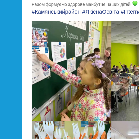
Разом формуємо здорове майбутнє наших дітей!
#Камянськийрайон
#ЯкіснаОсвіта
#Inter