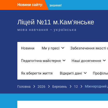
Перейти
Новини сайту:
КЗ «Ліцей №11» запрошує до своє
до
команди!
вмісту
3 страхи, які найчастіше заважають
дітям і молоді виїхати з окупації
Ліцей №11 м.Кам’янське
До Всесвітнього дня боротьби з
мова навчання – українська
дитячою працею
Вступ з ТОТ до українських закла
освіти: міф чи правда? Перевірте св
знання!
Новини
Ми у пресі
Забезпечення якості 
Педагогічна майстерня
Наші досягнення
Як вберегти життя
Відкриті дані
Профільн
Міжнародний 
Головна
2026
Березень
12