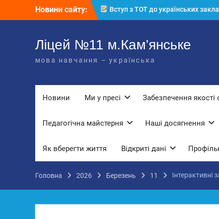
Перейти
Новини сайту:
освіти: міф чи правда? Перевірте св
до
знання!
вмісту
КЗ «Ліцей №11» запрошує до своє
команди!
Ліцей №11 м.Кам’янське
3 страхи, які найчастіше заважають
мова навчання – українська
дітям і молоді виїхати з окупації
До Всесвітнього дня боротьби з
дитячою працею
Новини
Ми у пресі
Забезпечення якості 
Педагогічна майстерня
Наші досягнення
Як вберегти життя
Відкриті дані
Профільн
Інтерактивні з
Головна
2026
Березень
11