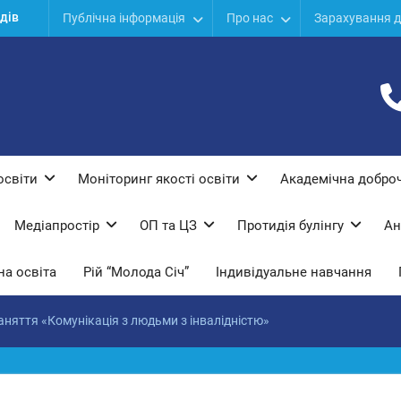
ої
Публічна інформація
Про нас
Зарахування д
ї
освіти
Моніторинг якості освіти
Академічна доброч
Медіапростір
ОП та ЦЗ
Протидiя булiнгу
Ан
а освіта
Рій “Молода Січ”
Індивідуальне навчання
аняття «Комунікація з людьми з інвалідністю»