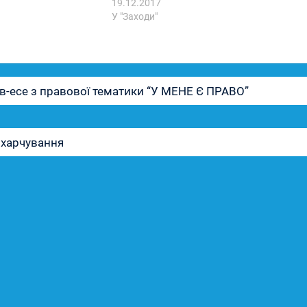
19.12.2017
У "Заходи"
в-есе з правової тематики “У МЕНЕ Є ПРАВО”
 харчування