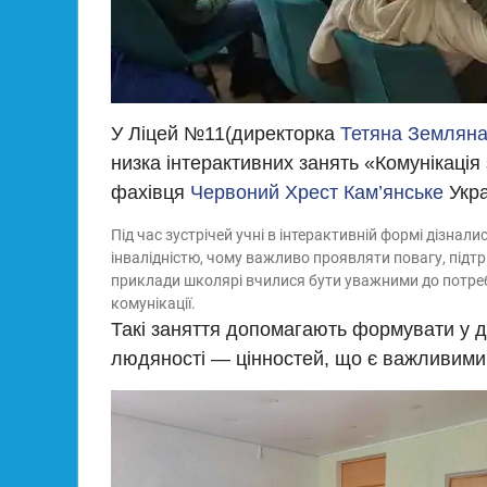
У Ліцей №11(директорка
Тетяна Землян
низка інтерактивних занять «Комунікація 
фахівця
Червоний Хрест Кам’янське
Укра
Під час зустрічей учні в інтерактивній формі дізнал
інвалідністю, чому важливо проявляти повагу, підтр
приклади школярі вчилися бути уважними до потреб
комунікації.
Такі заняття допомагають формувати у ді
людяності — цінностей, що є важливими