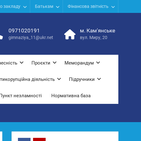
о закладу
Батькам
Фінансова звітність
0971020191
м. Кам'янське
gimnaziya_11@ukr.net
вул. Миру, 20
есність
Проєкти
Меморандум
тикорупційна діяльність
Підручники
Пункт незламності
Нормативна база