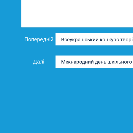
Навігація
Попередній
Попередній
Всеукраїнський конкурс творі
записів
запис:
Наступний
Далі
Міжнародний день шкільного
запис: