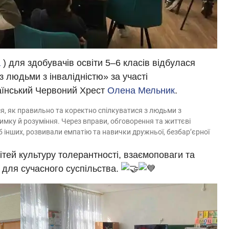
а
) для здобувачів освіти 5–6 класів відбулася
з людьми з інвалідністю» за участі
їнський Червоний Хрест
Олена Мельник
.
ися, як правильно та коректно спілкуватися з людьми з
имку й розуміння. Через вправи, обговорення та життєві
 інших, розвивали емпатію та навички дружньої, безбар’єрної
тей культуру толерантності, взаємоповаги та
 для сучасного суспільства.