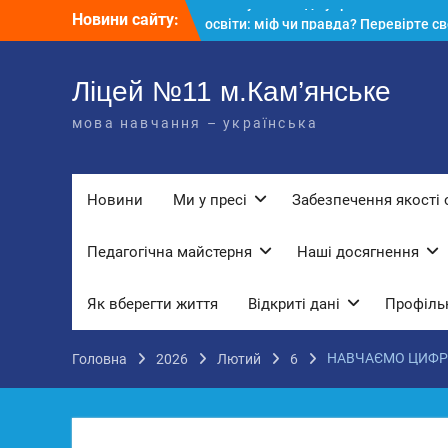
Перейти
Новини сайту:
КЗ «Ліцей №11» запрошує до своє
до
команди!
вмісту
3 страхи, які найчастіше заважають
дітям і молоді виїхати з окупації
Ліцей №11 м.Кам’янське
До Всесвітнього дня боротьби з
мова навчання – українська
дитячою працею
Вступ з ТОТ до українських закла
освіти: міф чи правда? Перевірте св
знання!
Новини
Ми у пресі
Забезпечення якості 
Педагогічна майстерня
Наші досягнення
Як вберегти життя
Відкриті дані
Профільн
НАВЧАЄМО ЦИФРО
Головна
2026
Лютий
6