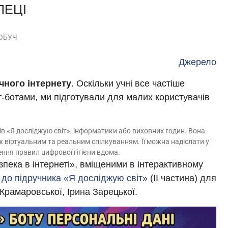
ПЕЦІ
ОБУЧ
Джерело
чного інтернету
. Оскільки учні все частіше
т-ботами, ми підготували для малих користувачів
ів «Я досліджую світ», інформатики або виховних годин. Вона
ж віртуальним та реальним спілкуванням. Її можна надіслати у
ення правил цифрової гігієни вдома.
пека в інтернеті», вміщеними в інтерактивному
 до підручника «Я досліджую світ»
(ІІ частина) для
 Крамаровської, Ірина Зарецької.