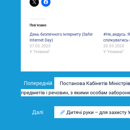
Пов’язано
День безпечного Інтернету (Safer
#Не_ведусь: 
Internet Day)
спілкуватись 
07.02.2023
20.03.2020
У "Новини"
У "Новини"
Навігація
Попередній
Попередній
Постанова Кабінетів Міністрі
записів
запис:
предметів і речовин, з якими особам забороне
Наступний
Далі
Дитячі руки – для захисту 
запис: