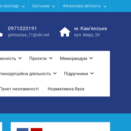
о закладу
Батькам
Фінансова звітність
0971020191
м. Кам'янське
gimnaziya_11@ukr.net
вул. Миру, 20
есність
Проєкти
Меморандум
тикорупційна діяльність
Підручники
Пункт незламності
Нормативна база