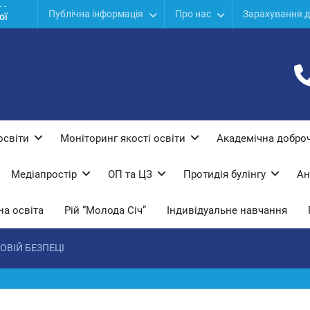
ї
Публічна інформація
Про нас
Зарахування д
дів
ої
освіти
Моніторинг якості освіти
Академічна доброч
Медіапростір
ОП та ЦЗ
Протидiя булiнгу
Ан
а освіта
Рій “Молода Січ”
Індивідуальне навчання
ВІЙ БЕЗПЕЦІ