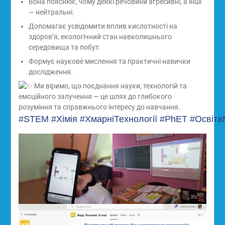
Вона пояснює, чому деякі речовини агресивні, а інші
— нейтральні.
Допомагає усвідомити вплив кислотності на
здоров’я, екологічний стан навколишнього
середовища та побут.
Формує наукове мислення та практичні навички
дослідження.
Ми віримо, що поєднання науки, технологій та
емоційного залучення — це шлях до глибокого
розуміння та справжнього інтересу до навчання.
#STEM
#Хімія
#ХмарніТехнології
#PhET
#Освіта