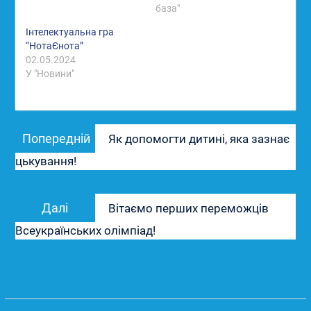
база"
Інтелектуальна гра
“НотаЄнота”
02.05.2024
У "Новини"
Навігація
Попередній
Попередній
Як допомогти дитині, яка зазнає
записів
запис:
цькування!
Наступний
Далі
Вітаємо перших переможців
запис:
Всеукраїнських олімпіад!