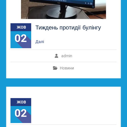
Тиждень протидії булінгу
ЖОВ
02
Далі
admin
Новини
ЖОВ
02