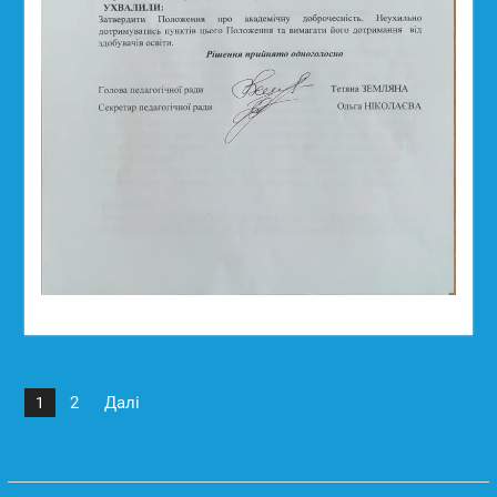
Пагінація
2
Далі
1
записів