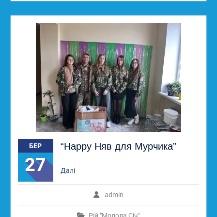
“Нарру Няв для Мурчика”
БЕР
27
Далі
admin
Рій "Молода Січ"