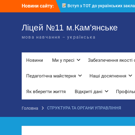
Перейти
Новини сайту:
Вступ з ТОТ до українських закла
до
освіти: міф чи правда? Перевірте св
вмісту
знання!
КЗ «Ліцей №11» запрошує до своє
Ліцей №11 м.Кам’янське
команди!
мова навчання – українська
3 страхи, які найчастіше заважають
дітям і молоді виїхати з окупації
До Всесвітнього дня боротьби з
дитячою працею
Новини
Ми у пресі
Забезпечення якості 
Педагогічна майстерня
Наші досягнення
Як вберегти життя
Відкриті дані
Профільн
СТРУКТУРА ТА ОРГАНИ УПРАВЛІННЯ
Головна