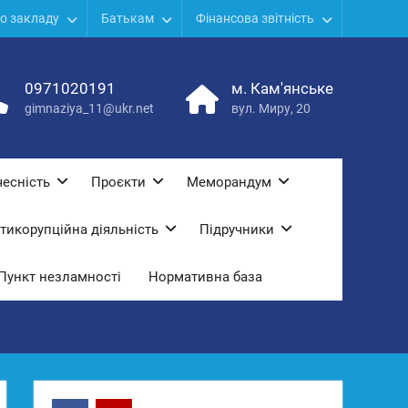
о закладу
Батькам
Фінансова звітність
0971020191
м. Кам'янське
gimnaziya_11@ukr.net
вул. Миру, 20
есність
Проєкти
Меморандум
тикорупційна діяльність
Підручники
Пункт незламності
Нормативна база