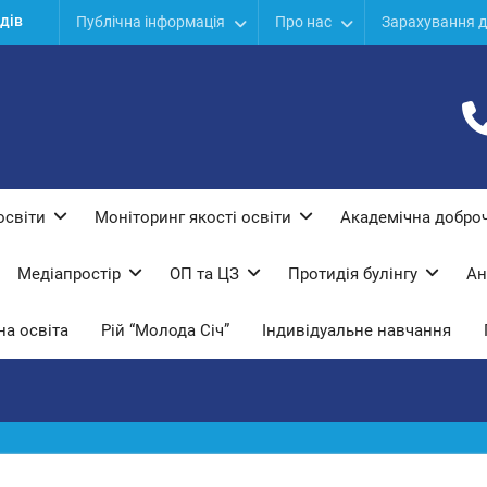
дів
Публічна інформація
Про нас
Зарахування д
ої
ї
освіти
Моніторинг якості освіти
Академічна доброч
Медіапростір
ОП та ЦЗ
Протидiя булiнгу
Ан
а освіта
Рій “Молода Січ”
Індивідуальне навчання