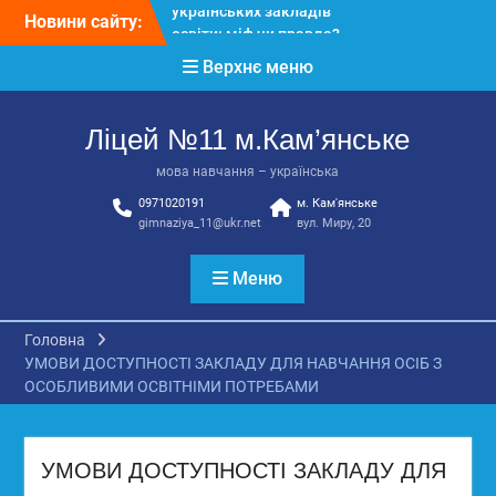
Перейти
Новини сайту:
КЗ «Ліцей №11»
до
запрошує до своєї
вмісту
Верхнє меню
команди!
3 страхи, які найчастіше
заважають дітям і молоді
Ліцей №11 м.Кам’янське
виїхати з окупації
До Всесвітнього дня
мова навчання – українська
боротьби з дитячою
0971020191
м. Кам'янське
працею
gimnaziya_11@ukr.net
вул. Миру, 20
Вступ з ТОТ до
українських закладів
освіти: міф чи правда?
Меню
Перевірте свої знання!
Головна
УМОВИ ДОСТУПНОСТІ ЗАКЛАДУ ДЛЯ НАВЧАННЯ ОСІБ З
ОСОБЛИВИМИ ОСВІТНІМИ ПОТРЕБАМИ
УМОВИ ДОСТУПНОСТІ ЗАКЛАДУ ДЛЯ