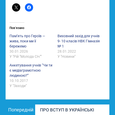
Пов’язано
Пам’ять про Героїв —
Виховний захід для учнів
жива, поки ми її
9- 10 класів НВК Гімназія
бережемо
№ 1
30.01.2026
28.01.2022
У "Рій "Молода Січ""
У "Новини"
Анкетування учнів “Чи ти
є медіаграмотною
людиною?”
10.10.2017
У "Заходи"
Навігація
Попередній
Попередній
ПРО ВСТУП В УКРАЇНСЬКІ
записів
запис: