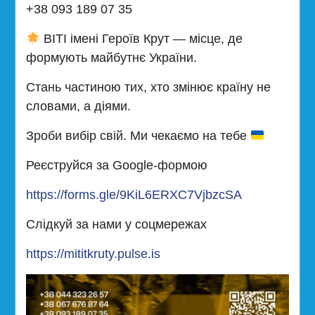
+38 093 189 07 35
ВІТІ імені Героїв Крут — місце, де
формують майбутнє України.
Стань частиною тих, хто змінює країну не
словами, а діями.
Зроби вибір свій. Ми чекаємо на тебе
Реєструйся за Google-формою
https://forms.gle/9KiL6ERXC7VjbzcSA
Слідкуй за нами у соцмережах
https://mititkruty.pulse.is