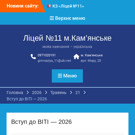
Перейти
Новини сайту:
КЗ «Ліцей №11»
до
запрошує до своєї
вмісту
Верхнє меню
команди!
3 страхи, які найчастіше
заважають дітям і молоді
Ліцей №11 м.Кам’янське
виїхати з окупації
До Всесвітнього дня
мова навчання – українська
боротьби з дитячою
0971020191
м. Кам'янське
працею
gimnaziya_11@ukr.net
вул. Миру, 20
Вступ з ТОТ до
українських закладів
освіти: міф чи правда?
Меню
Перевірте свої знання!
Головна
2026
Травень
21
Вступ до ВІТІ — 2026
Вступ до ВІТІ — 2026