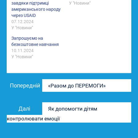
завдяки підтримці
У "Новини"
американського народу
через USAID
07.12.2024
У "Новини"
Запрошуємо на
безкоштовне навчання
10.11.2024
У "Новини"
Навігація
Попередній
Попередній
«Разом до ПЕРЕМОГИ»
записів
запис:
Наступний
Далі
Як допомогти дітям
запис:
контролювати емоції