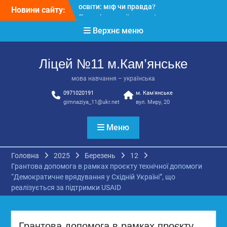
Перейти
Новини сайту:
КЗ «Ліцей №11»
до
запрошує до своєї
вмісту
Верхнє меню
команди!
3 страхи, які найчастіше
заважають дітям і молоді
Ліцей №11 м.Кам’янське
виїхати з окупації
До Всесвітнього дня
мова навчання – українська
боротьби з дитячою
0971020191
м. Кам'янське
працею
gimnaziya_11@ukr.net
вул. Миру, 20
Вступ з ТОТ до
українських закладів
освіти: міф чи правда?
Меню
Перевірте свої знання!
Головна
2025
Березень
12
Грантова допомога в рамках проєкту технічної допомоги
“Демократичне врядування у Східній Україні”, що
реалізується за підтримки USAID
Грантова допомога в рамках проєкту