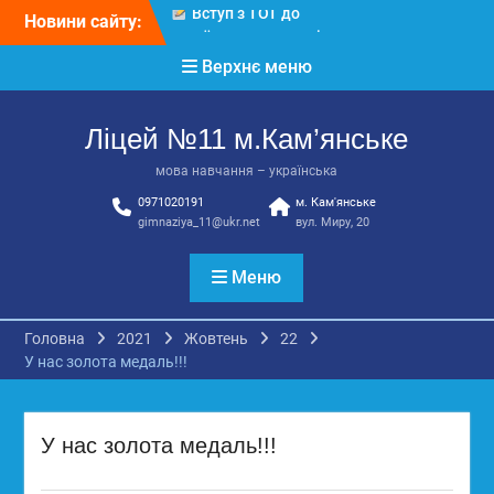
Перейти
Новини сайту:
КЗ «Ліцей №11»
до
запрошує до своєї
вмісту
Верхнє меню
команди!
3 страхи, які найчастіше
заважають дітям і молоді
Ліцей №11 м.Кам’янське
виїхати з окупації
До Всесвітнього дня
мова навчання – українська
боротьби з дитячою
0971020191
м. Кам'янське
працею
gimnaziya_11@ukr.net
вул. Миру, 20
Меню
Головна
2021
Жовтень
22
У нас золота медаль!!!
У нас золота медаль!!!