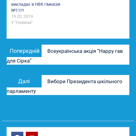
викладає в НВК гімназія
№11!!!
19.02.2019
У "Новини"
Навігація
Попередній
Попередній
Всеукраїнська акція “Happy гав
записів
запис:
для Сірка”
Наступний
Далі
Вибори Президента шкільного
запис:
парламенту