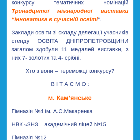
конкурсу тематичних номінацій
Тринадцятої міжнародної виставки
“Інноватика в сучасній освіті
“.
Заклади освіти зі складу делегації учасників
стенду ОСВІТА ДНІПРОПЕТРОВЩИНИ
загалом здобули 11 медалей виставки, з
них 7- золотих та 4- срібні.
Хто з вони – переможці конкурсу?
В І Т А Є М О :
м. Кам’янське
Гімназія №4 ім. А.С.Макаренка
НВК «ЗНЗ – академічний ліцей №15
Гімназія №12