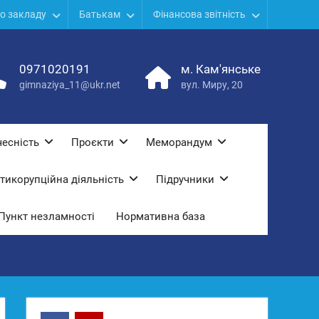
о закладу
Батькам
Фінансова звітність
0971020191
м. Кам'янське
gimnaziya_11@ukr.net
вул. Миру, 20
есність
Проєкти
Меморандум
тикорупційна діяльність
Підручники
Пункт незламності
Нормативна база