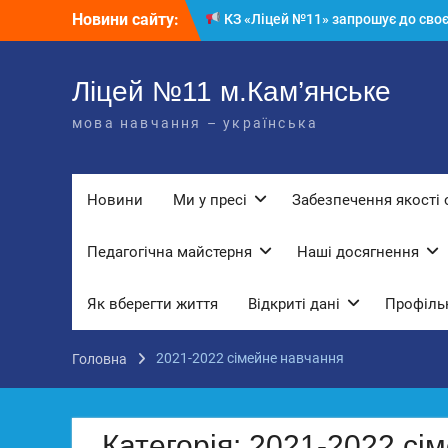
Перейти
Новини сайту:
КЗ «Ліцей №11» запрошує до своє
до
команди!
вмісту
3 страхи, які найчастіше заважають
дітям і молоді виїхати з окупації
Ліцей №11 м.Кам’янське
До Всесвітнього дня боротьби з
мова навчання – українська
дитячою працею
Вступ з ТОТ до українських закла
освіти: міф чи правда? Перевірте св
знання!
Новини
Ми у пресі
Забезпечення якості 
Педагогічна майстерня
Наші досягнення
Як вберегти життя
Відкриті дані
Профільн
2021-2022 сімейне навчання
Головна
Категорія:
2021-2022 сі