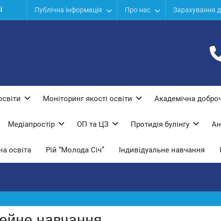
ї
Публічна інформація
Про нас
Зарахування д
дів
ої
освіти
Моніторинг якості освіти
Академічна доброч
Медіапростір
ОП та ЦЗ
Протидiя булiнгу
Ан
а освіта
Рій “Молода Січ”
Індивідуальне навчання
мейне навчання