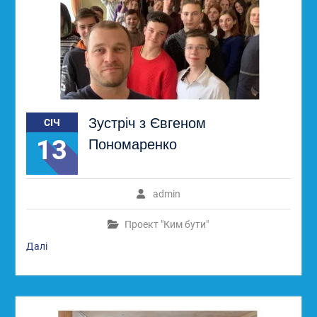
Зустріч з Євгеном
СІЧ
13
Пономаренко
admin
Проект "Ким бути"
Далі