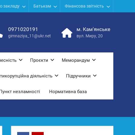
о закладу
Батькам
Фінансова звітність
0971020191
м. Кам'янське
gimnaziya_11@ukr.net
вул. Миру, 20
есність
Проєкти
Меморандум
тикорупційна діяльність
Підручники
Пункт незламності
Нормативна база