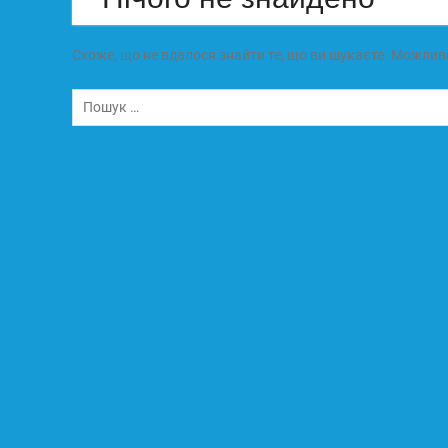
Схоже, що не вдалося знайти те, що ви шукаєте. Можли
Пошук: