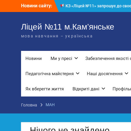
Перейти
Новини сайту:
КЗ «Ліцей №11» запрошує до своє
до
команди!
вмісту
3 страхи, які найчастіше заважають
дітям і молоді виїхати з окупації
Ліцей №11 м.Кам’янське
До Всесвітнього дня боротьби з
мова навчання – українська
дитячою працею
Вступ з ТОТ до українських закла
освіти: міф чи правда? Перевірте св
знання!
Новини
Ми у пресі
Забезпечення якості 
Педагогічна майстерня
Наші досягнення
Як вберегти життя
Відкриті дані
Профільн
МАН
Головна
Нічого не знайдено