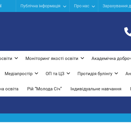
ї
Публічна інформація
Про нас
Зарахування д
дів
ої
освіти
Моніторинг якості освіти
Академічна доброч
Медіапростір
ОП та ЦЗ
Протидiя булiнгу
Ан
а освіта
Рій “Молода Січ”
Індивідуальне навчання