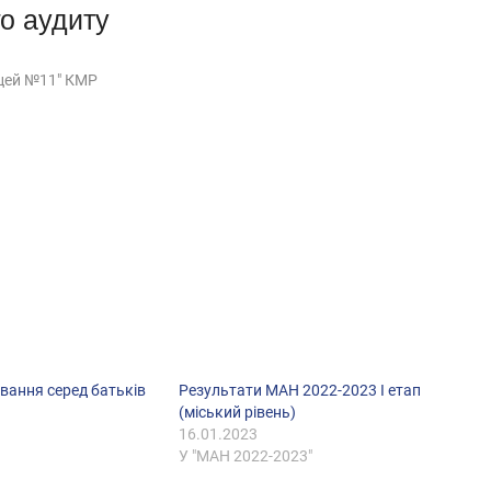
го аудиту
іцей №11" КМР
вання серед батьків
Результати МАН 2022-2023 І етап
(міський рівень)
16.01.2023
У "МАН 2022-2023"