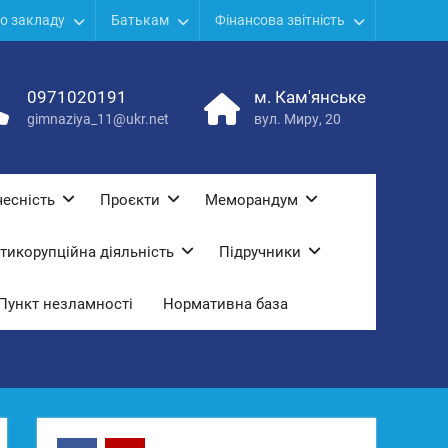
о закладу
Батькам
Фінансова звітність
0971020191
м. Кам'янське
gimnaziya_11@ukr.net
вул. Миру, 20
есність
Проєкти
Меморандум
тикорупційна діяльність
Підручники
Пункт незламності
Нормативна база