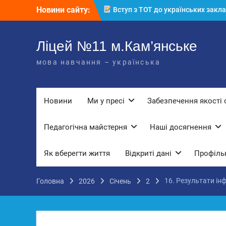
Перейти
Новини сайту:
Вступ з ТОТ до українських закла
до
освіти: міф чи правда? Перевірте св
вмісту
знання!
КЗ «Ліцей №11» запрошує до своє
Ліцей №11 м.Кам’янське
команди!
мова навчання – українська
3 страхи, які найчастіше заважають
дітям і молоді виїхати з окупації
До Всесвітнього дня боротьби з
дитячою працею
Новини
Ми у пресі
Забезпечення якості 
Педагогічна майстерня
Наші досягнення
Як вберегти життя
Відкриті дані
Профільн
16. Результати ін
Головна
2026
Січень
2