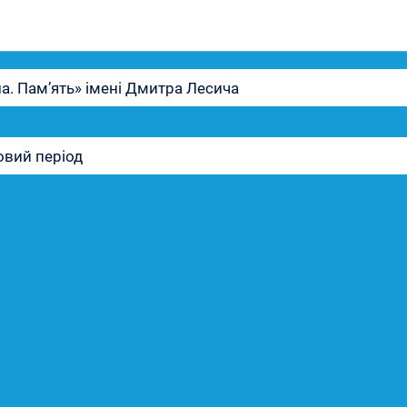
ла. Пам’ять» імені Дмитра Лесича
овий період