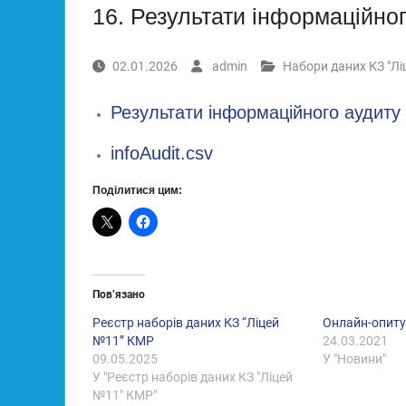
16. Результати інформаційно
02.01.2026
admin
Набори даних КЗ "Л
Результати інформаційного аудиту
infoAudit.csv
Поділитися цим:
Пов’язано
Реєстр наборів даних КЗ “Ліцей
Онлайн-опиту
№11” КМР
24.03.2021
09.05.2025
У "Новини"
У "Реєстр наборів даних КЗ "Ліцей
№11" КМР"