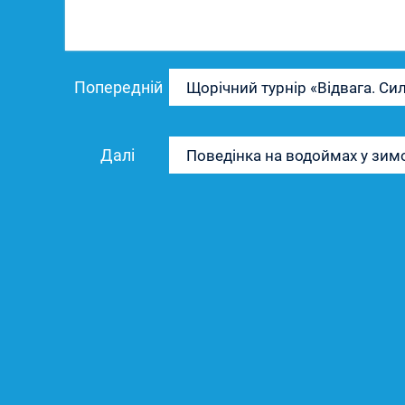
Навігація
Попередній
Попередній
Щорічний турнір «Відвага. Си
записів
запис:
Наступний
Далі
Поведінка на водоймах у зим
запис: