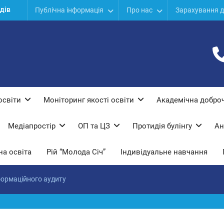
дів
Публічна інформація
Про нас
Зарахування д
ої
ї
освіти
Моніторинг якості освіти
Академічна доброч
Медіапростір
ОП та ЦЗ
Протидiя булiнгу
Ан
а освіта
Рій “Молода Січ”
Індивідуальне навчання
формаційного аудиту