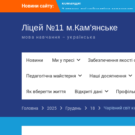
Перейти
Новини сайту:
3 страхи, які найчастіше заважають
до
дітям і молоді виїхати з окупації
вмісту
До Всесвітнього дня боротьби з
дитячою працею
Ліцей №11 м.Кам’янське
Вступ з ТОТ до українських закла
мова навчання – українська
освіти: міф чи правда? Перевірте св
знання!
КЗ «Ліцей №11» запрошує до своє
команди!
Новини
Ми у пресі
Забезпечення якості 
Педагогічна майстерня
Наші досягнення
Як вберегти життя
Відкриті дані
Профільн
Чарівний світ к
Головна
2025
Грудень
18