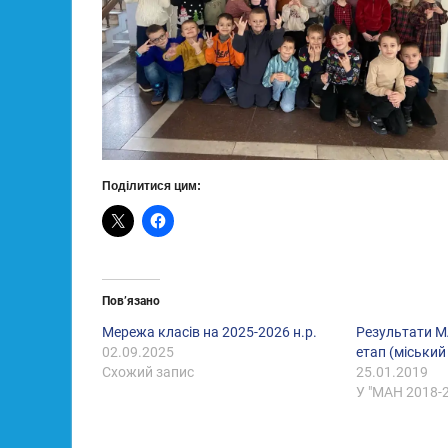
Поділитися цим:
Пов’язано
Мережа класів на 2025-2026 н.р.
Результати МА
02.09.2025
етап (міський
Схожий запис
25.01.2019
У "МАН 2018-