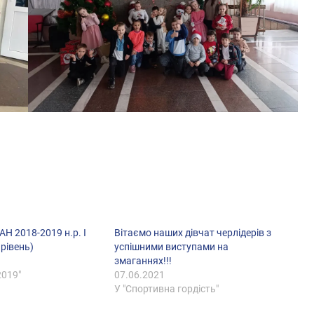
Н 2018-2019 н.р. І
Вітаємо наших дівчат черлідерів з
 рівень)
успішними виступами на
змаганнях!!!
2019"
07.06.2021
У "Спортивна гордість"