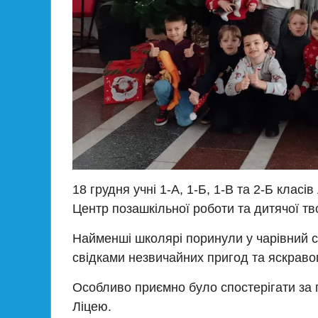
18 грудня учні 1-А, 1-Б, 1-В та 2-Б класів
Центр позашкільної роботи та дитячої тв
Найменші школярі поринули у чарівний сві
свідками незвичайних пригод та яскраво
Особливо приємно було спостерігати за г
Ліцею.