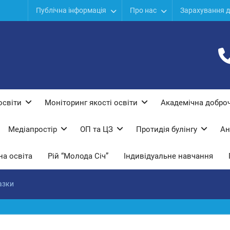
Публічна інформація
Про нас
Зарахування д
дів
ої
ї
освіти
Моніторинг якості освіти
Академічна доброч
Медіапростір
ОП та ЦЗ
Протидiя булiнгу
Ан
а освіта
Рій “Молода Січ”
Індивідуальне навчання
азки