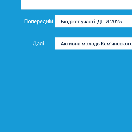
Навігація
Попередній
Попередній
Бюджет участі. ДІТИ 2025
записів
запис:
Наступний
Далі
Активна молодь Кам’янськог
запис: