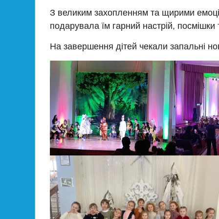
З великим захопленням та щирими емоція
подарувала їм гарний настрій, посмішки т
На завершення дітей чекали запальні нов