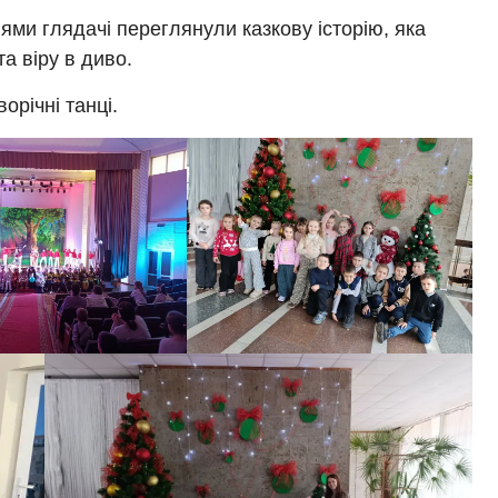
ми глядачі переглянули казкову історію, яка
а віру в диво.
орічні танці.