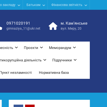
о закладу
Батькам
Фінансова звітність
0971020191
м. Кам'янське
gimnaziya_11@ukr.net
вул. Миру, 20
есність
Проєкти
Меморандум
тикорупційна діяльність
Підручники
Пункт незламності
Нормативна база