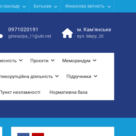
о закладу
Батькам
Фінансова звітність
0971020191
м. Кам'янське
gimnaziya_11@ukr.net
вул. Миру, 20
есність
Проєкти
Меморандум
тикорупційна діяльність
Підручники
Пункт незламності
Нормативна база