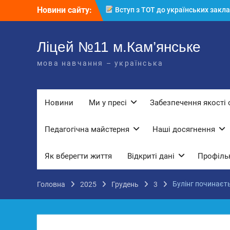
Перейти
Новини сайту:
КЗ «Ліцей №11» запрошує до своє
до
команди!
вмісту
3 страхи, які найчастіше заважають
дітям і молоді виїхати з окупації
Ліцей №11 м.Кам’янське
До Всесвітнього дня боротьби з
мова навчання – українська
дитячою працею
Вступ з ТОТ до українських закла
освіти: міф чи правда? Перевірте св
знання!
Новини
Ми у пресі
Забезпечення якості 
Педагогічна майстерня
Наші досягнення
Як вберегти життя
Відкриті дані
Профільн
Булінг починаєтьс
Головна
2025
Грудень
3