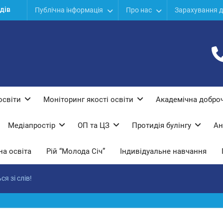
ї
Публічна інформація
Про нас
Зарахування д
дів
ої
освіти
Моніторинг якості освіти
Академічна доброч
Медіапростір
ОП та ЦЗ
Протидiя булiнгу
Ан
а освіта
Рій “Молода Січ”
Індивідуальне навчання
я зі слів!