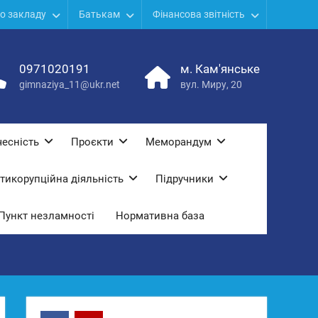
о закладу
Батькам
Фінансова звітність
0971020191
м. Кам'янське
gimnaziya_11@ukr.net
вул. Миру, 20
есність
Проєкти
Меморандум
тикорупційна діяльність
Підручники
Пункт незламності
Нормативна база