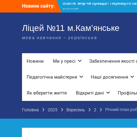
Перейти
Новини сайту:
КЗ «Ліцей №11» запрошує до своє
до
команди!
вмісту
3 страхи, які найчастіше заважають
дітям і молоді виїхати з окупації
Ліцей №11 м.Кам’янське
До Всесвітнього дня боротьби з
мова навчання – українська
дитячою працею
Вступ з ТОТ до українських закла
освіти: міф чи правда? Перевірте св
знання!
Новини
Ми у пресі
Забезпечення якості 
Педагогічна майстерня
Наші досягнення
Як вберегти життя
Відкриті дані
Профільн
Річний план роб
Головна
2025
Вересень
2