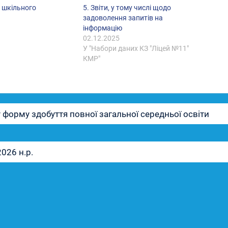
і шкільного
5. Звіти, у тому числі щодо
задоволення запитів на
інформацію
с
02.12.2025
У "Набори даних КЗ "Ліцей №11"
КМР"
форму здобуття повної загальної середньої освіти
026 н.р.