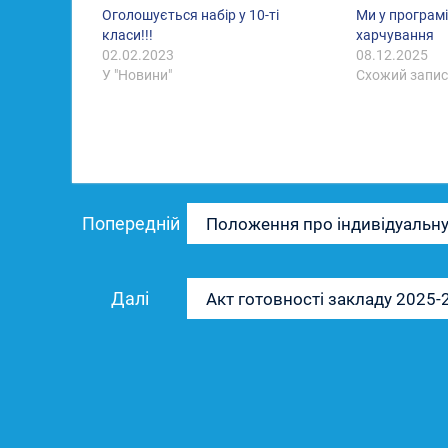
Оголошується набір у 10-ті
Ми у програм
класи!!!
харчування
02.02.2023
08.12.2025
У "Новини"
Схожий запи
Навігація
Попередній
Попередній
Положення про індивідуальну 
записів
запис:
Наступний
Далі
Акт готовності закладу 2025-2
запис: