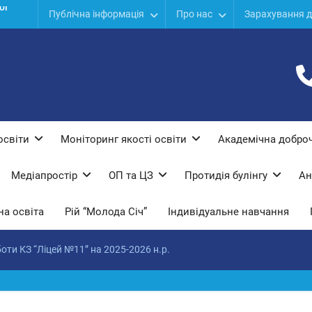
ї
Публічна інформація
Про нас
Зарахування д
дів
ої
освіти
Моніторинг якості освіти
Академічна доброч
Медіапростір
ОП та ЦЗ
Протидiя булiнгу
Ан
а освіта
Рій “Молода Січ”
Індивідуальне навчання
оти КЗ “Ліцей №11” на 2025-2026 н.р.