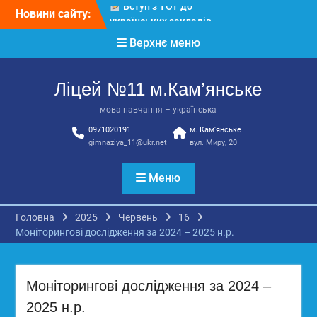
Перевірте свої знання!
Перейти
Новини сайту:
КЗ «Ліцей №11»
до
запрошує до своєї
вмісту
Верхнє меню
команди!
3 страхи, які найчастіше
заважають дітям і молоді
Ліцей №11 м.Кам’янське
виїхати з окупації
До Всесвітнього дня
мова навчання – українська
боротьби з дитячою
0971020191
м. Кам'янське
працею
gimnaziya_11@ukr.net
вул. Миру, 20
Меню
Головна
2025
Червень
16
Моніторингові дослідження за 2024 – 2025 н.р.
Моніторингові дослідження за 2024 –
2025 н.р.