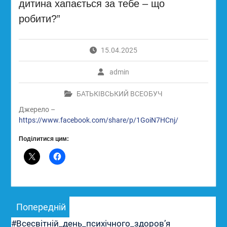
дитина хапається за тебе – що
робити?”
15.04.2025
admin
БАТЬКІВСЬКИЙ ВСЕОБУЧ
Джерело –
https://www.facebook.com/share/p/1GoiN7HCnj/
Поділитися цим:
Навігація
Попередній
Попередній
записів
запис:
#Всесвітній_день_психічного_здоровʼя