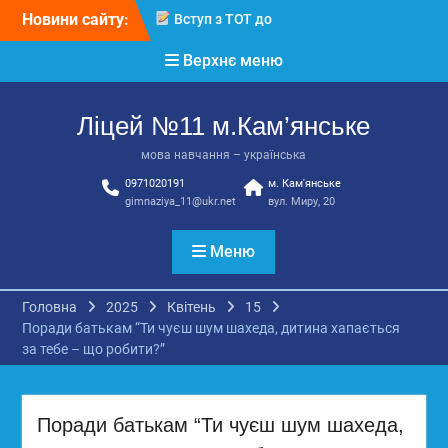
Перейти
Новини сайту:
Вступ з ТОТ до
до
українських закладів
вмісту
Верхнє меню
освіти: міф чи правда?
Перевірте свої знання!
КЗ «Ліцей №11»
Ліцей №11 м.Кам’янське
запрошує до своєї
команди!
мова навчання – українська
3 страхи, які найчастіше
0971020191
м. Кам'янське
заважають дітям і молоді
gimnaziya_11@ukr.net
вул. Миру, 20
виїхати з окупації
До Всесвітнього дня
боротьби з дитячою
Меню
працею
Головна
2025
Квітень
15
Поради батькам “Ти чуєш шум шахеда, дитина хапається
за тебе – що робити?”
Поради батькам “Ти чуєш шум шахеда,