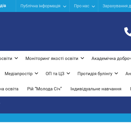
дів
Публічна інформація
Про нас
Зарахування д
ої
ї
освіти
Моніторинг якості освіти
Академічна доброч
Медіапростір
ОП та ЦЗ
Протидiя булiнгу
Ан
а освіта
Рій “Молода Січ”
Індивідуальне навчання
”