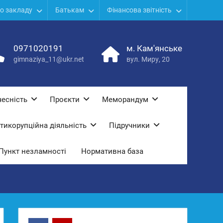
о закладу
Батькам
Фінансова звітність
0971020191
м. Кам'янське
gimnaziya_11@ukr.net
вул. Миру, 20
есність
Проєкти
Меморандум
тикорупційна діяльність
Підручники
Пункт незламності
Нормативна база