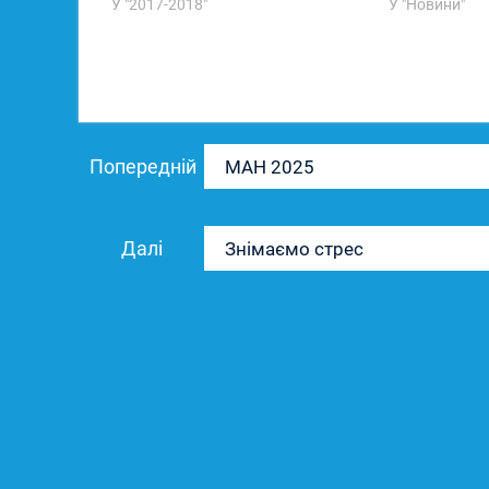
У "2017-2018"
У "Новини"
Навігація
Попередній
Попередній
МАН 2025
записів
запис:
Наступний
Далі
Знімаємо стрес
запис: