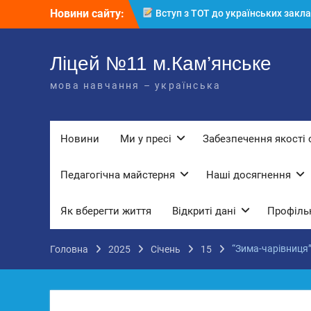
Перейти
Вступ з ТОТ до українських закла
Новини сайту:
до
освіти: міф чи правда? Перевірте св
вмісту
знання!
КЗ «Ліцей №11» запрошує до своє
Ліцей №11 м.Кам’янське
команди!
3 страхи, які найчастіше заважають
мова навчання – українська
дітям і молоді виїхати з окупації
До Всесвітнього дня боротьби з
дитячою працею
Новини
Ми у пресі
Забезпечення якості 
Педагогічна майстерня
Наші досягнення
Як вберегти життя
Відкриті дані
Профільн
“Зима-чарівниця
Головна
2025
Січень
15