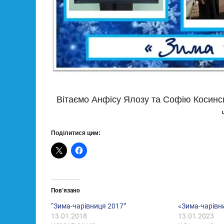
Вітаємо Анфісу Ялозу та Софію Косинськ
Поділитися цим:
Пов’язано
“Зима-чарівниця 2017”
«Зима-чарівн
13.01.2018
13.01.2023