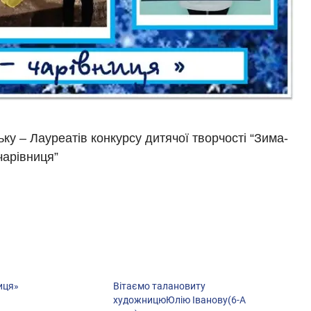
у – Лауреатів конкурсу дитячої творчості “Зима-
чарівниця”
иця»
Вітаємо талановиту
художницюЮлію Іванову(6-А