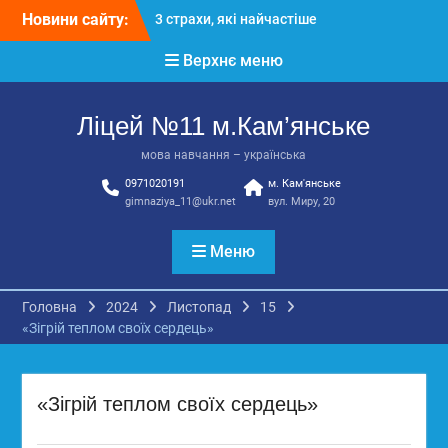
Перейти
Новини сайту:
3 страхи, які найчастіше
до
заважають дітям і молоді
вмісту
Верхнє меню
виїхати з окупації
До Всесвітнього дня
боротьби з дитячою
Ліцей №11 м.Кам’янське
працею
Вступ з ТОТ до
мова навчання – українська
українських закладів
0971020191
м. Кам'янське
освіти: міф чи правда?
gimnaziya_11@ukr.net
вул. Миру, 20
Перевірте свої знання!
КЗ «Ліцей №11»
запрошує до своєї
Меню
команди!
Головна
2024
Листопад
15
«Зігрій теплом своїх сердець»
«Зігрій теплом своїх сердець»