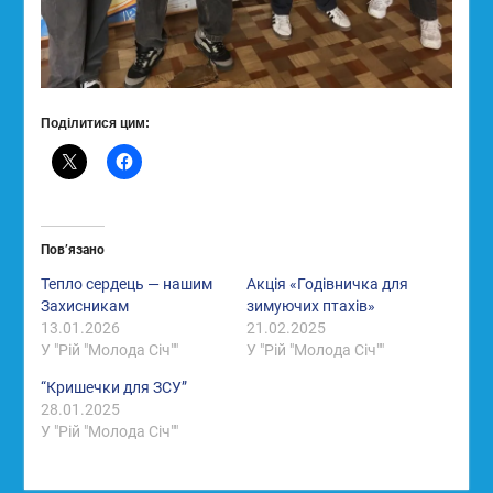
Поділитися цим:
Пов’язано
Тепло сердець — нашим
Акція «Годівничка для
Захисникам
зимуючих птахів»
13.01.2026
21.02.2025
У "Рій "Молода Січ""
У "Рій "Молода Січ""
“Кришечки для ЗСУ”
28.01.2025
У "Рій "Молода Січ""