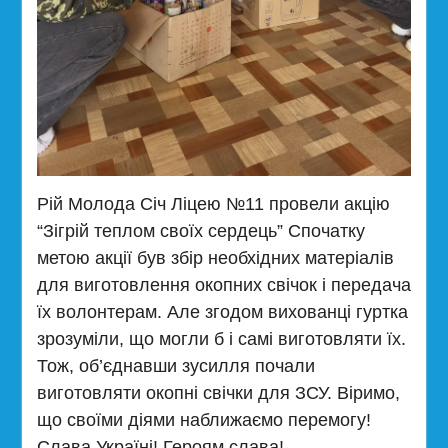
Рій Молода Січ Ліцею №11 провели акцію
“Зігрій теплом своїх сердець” Спочатку
метою акції був збір необхідних матеріалів
для виготовлення окопних свічок і передача
їх волонтерам. Але згодом вихованці гуртка
зрозуміли, що могли б і самі виготовляти їх.
Тож, об’єднавши зусилля почали
виготовляти окопні свічки для ЗСУ. Віримо,
що своїми діями наближаємо перемогу!
Слава Україні! Героям слава!