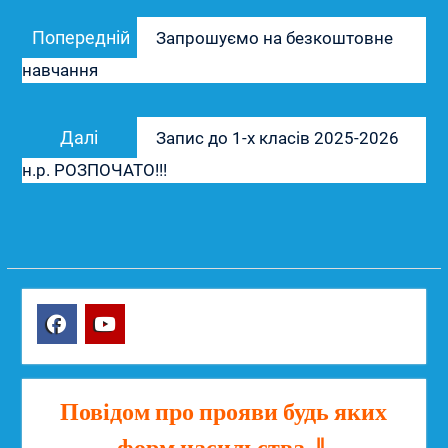
Навігація
Попередній
Попередній
Запрошуємо на безкоштовне
записів
запис:
навчання
Наступний
Далі
Запис до 1-х класів 2025-2026
запис:
н.р. РОЗПОЧАТО!!!
Facebook
YouTube
Повідом про прояви будь яких
форм насильства ⇓