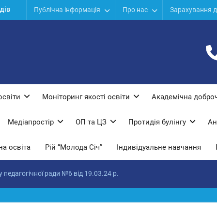
дів
Публічна інформація
Про нас
Зарахування д
ої
ї
освіти
Моніторинг якості освіти
Академічна доброч
Медіапростір
ОП та ЦЗ
Протидiя булiнгу
Ан
а освіта
Рій “Молода Січ”
Індивідуальне навчання
 педагогічної ради №6 від 19.03.24 р.