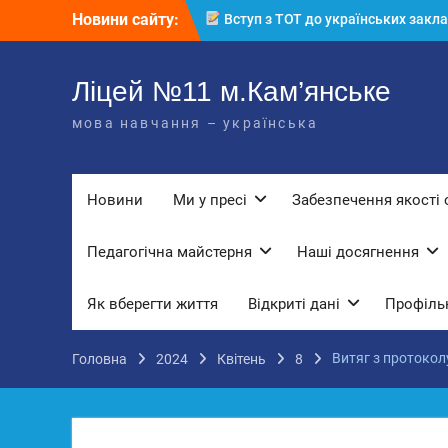
Перейти
Новини сайту:
Вступ з ТОТ до українських закла
до
освіти: міф чи правда? Перевірте св
вмісту
знання!
КЗ «Ліцей №11» запрошує до своє
Ліцей №11 м.Кам’янське
команди!
мова навчання – українська
3 страхи, які найчастіше заважають
дітям і молоді виїхати з окупації
До Всесвітнього дня боротьби з
дитячою працею
Новини
Ми у пресі
Забезпечення якості 
Педагогічна майстерня
Наші досягнення
Як вберегти життя
Відкриті дані
Профільн
Витяг з протоколу
Головна
2024
Квітень
8