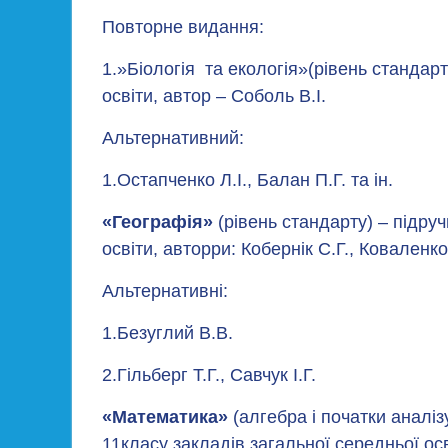
Повторне видання:
1.»Біологія та екологія»(рівень стандарт
освіти, автор – Соболь В.І.
Альтернативний:
1.Остапченко Л.І., Балан П.Г. та ін.
«Географія»
(рівень стандарту) – підру
освіти, авторри: Кобернік С.Г., Коваленко
Альтернативні:
1.Безуглий В.В.
2.Гільберг Т.Г., Савчук І.Г.
«Математика»
(алгебра і початки аналіз
11класу закладів загальної середньої осв