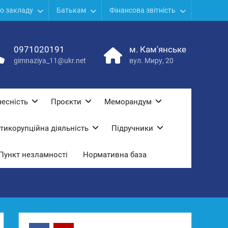
о закладу
Батькам
Фінансова звітність
0971020191
м. Кам'янське
gimnaziya_11@ukr.net
вул. Миру, 20
есність
Проєкти
Меморандум
тикорупційна діяльність
Підручники
Пункт незламності
Нормативна база