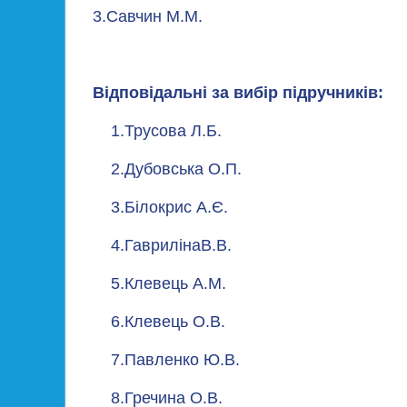
3.Савчин М.М.
Відповідальні за вибір підручників:
1.Трусова Л.Б.
2.Дубовська О.П.
3.Білокрис А.Є.
4.ГаврилінаВ.В.
5.Клевець А.М.
6.Клевець О.В.
7.Павленко Ю.В.
8.Гречина О.В.