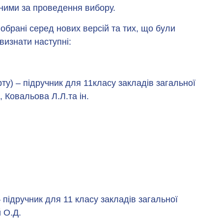
ьними за проведення вибору.
обрані серед нових версій та тих, що були
визнати наступні:
рту) – підручник для 11класу закладів загальної
, Ковальова Л.Л.та ін.
 підручник для 11 класу закладів загальної
 О.Д.