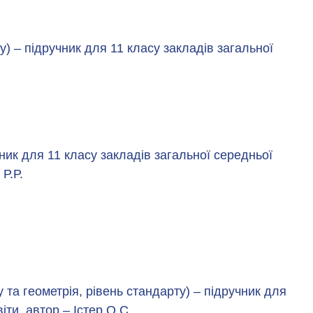
у) – підручник для 11 класу закладів загальної
чник для 11 класу закладів загальної середньої
 Р.Р.
у та геометрія, рівень стандарту) – підручник для
іти, автор – Істер О.С.