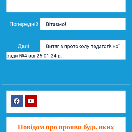
Навігація
Попередній
Попередній
Вітаємо!
записів
запис:
Наступний
Далі
Витяг з протоколу педагогічної
запис:
ради №4 від 26.01.24 р.
Facebook
YouTube
Повідом про прояви будь яких