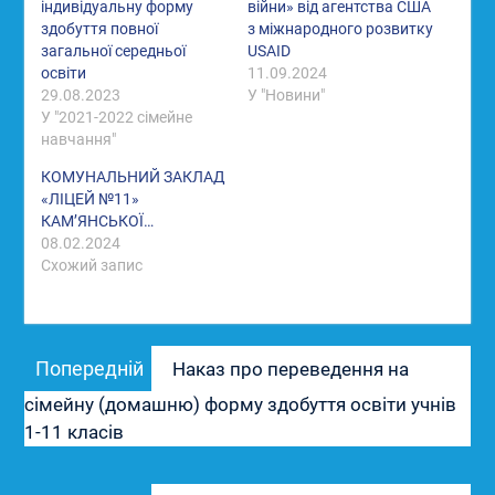
індивідуальну форму
війни» від агентства США
здобуття повної
з міжнародного розвитку
загальної середньої
USAID
освіти
11.09.2024
29.08.2023
У "Новини"
У "2021-2022 сімейне
навчання"
КОМУНАЛЬНИЙ ЗАКЛАД
«ЛІЦЕЙ №11»
КАМ’ЯНСЬКОЇ…
08.02.2024
Схожий запис
Навігація
Попередній
Попередній
Наказ про переведення на
записів
запис:
сімейну (домашню) форму здобуття освіти учнів
1-11 класів