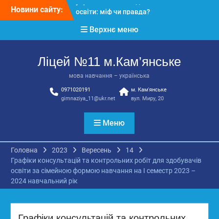
Перейти
Новини сайту:
КЗ «Ліцей №11»
до
запрошує до своєї
вмісту
Верхнє меню
команди!
3 страхи, які найчастіше
заважають дітям і молоді
Ліцей №11 м.Кам’янське
виїхати з окупації
До Всесвітнього дня
мова навчання – українська
боротьби з дитячою
0971020191
м. Кам'янське
працею
gimnaziya_11@ukr.net
вул. Миру, 20
Вступ з ТОТ до
українських закладів
освіти: міф чи правда?
Меню
Перевірте свої знання!
Головна
2023
Вересень
14
Графіки консультацій та контрольних робіт для здобувачів
освіти за сімейною формою навчання на І семестр 2023 –
2024 навчальний рік
Графіки консультацій та контрольних