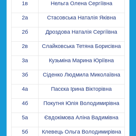
1в
Нельга Олена Сергіївна
2а
Стасовська Наталія Яківна
2б
Дроздова Наталія Сергіївна
2в
Слайковська Тетяна Борисівна
3а
Кузьміна Марина Юріївна
3б
Сіденко Людмила Миколаївна
4а
Пасєка Ірина Вікторівна
4б
Покутня Юлія Володимирівна
5а
Євдокімова Аліна Вадимівна
5б
Клевець Ольга Володимирівна