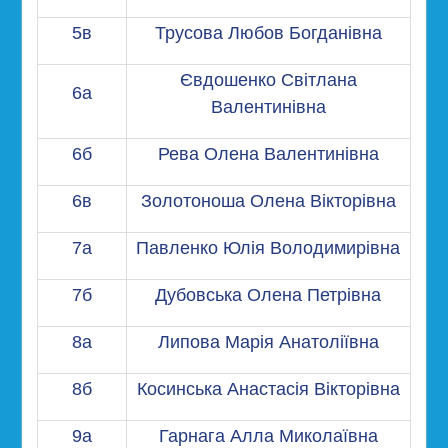
5в
Трусова Любов Богданівна
Євдошенко Світлана
6а
Валентинівна
6б
Рева Олена Валентинівна
6в
Золотоноша Олена Вікторівна
7а
Павленко Юлія Володимирівна
7б
Дубовська Олена Петрівна
8а
Липова Марія Анатоліївна
8б
Косинська Анастасія Вікторівна
9а
Гарнага Алла Миколаївна