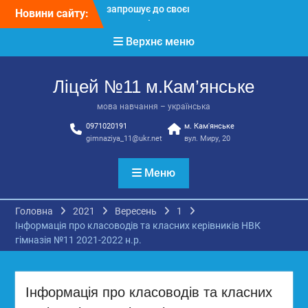
Перейти
Новини сайту:
3 страхи, які найчастіше
до
заважають дітям і молоді
вмісту
Верхнє меню
виїхати з окупації
До Всесвітнього дня
боротьби з дитячою
Ліцей №11 м.Кам’янське
працею
Вступ з ТОТ до
мова навчання – українська
українських закладів
0971020191
м. Кам'янське
освіти: міф чи правда?
gimnaziya_11@ukr.net
вул. Миру, 20
Перевірте свої знання!
КЗ «Ліцей №11»
запрошує до своєї
Меню
команди!
Головна
2021
Вересень
1
Інформація про класоводів та класних керівників НВК
гімназія №11 2021-2022 н.р.
Інформація про класоводів та класних