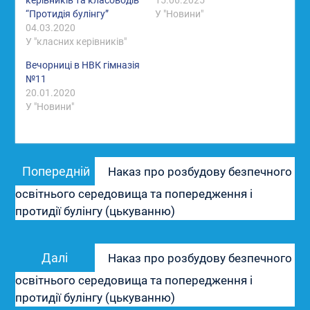
керівників та класоводів
15.06.2025
“Протидія булінгу”
У "Новини"
04.03.2020
У "класних керівників"
Вечорниці в НВК гімназія
№11
20.01.2020
У "Новини"
Навігація
Попередній
Попередній
Наказ про розбудову безпечного
записів
запис:
освітнього середовища та попередження і
протидії булінгу (цькуванню)
Наступний
Далі
Наказ про розбудову безпечного
запис:
освітнього середовища та попередження і
протидії булінгу (цькуванню)