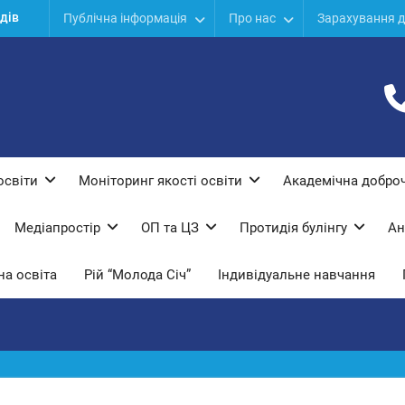
дів
Публічна інформація
Про нас
Зарахування д
ої
ї
освіти
Моніторинг якості освіти
Академічна доброч
Медіапростір
ОП та ЦЗ
Протидiя булiнгу
Ан
а освіта
Рій “Молода Січ”
Індивідуальне навчання