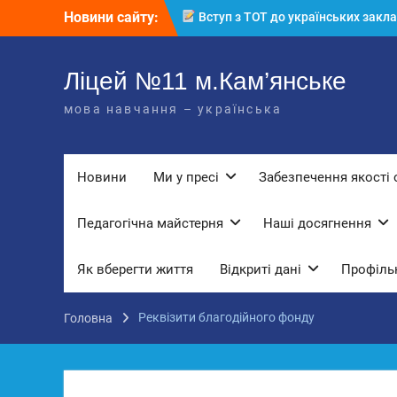
Перейти
Новини сайту:
Вступ з ТОТ до українських закла
до
освіти: міф чи правда? Перевірте св
вмісту
знання!
КЗ «Ліцей №11» запрошує до своє
Ліцей №11 м.Кам’янське
команди!
мова навчання – українська
3 страхи, які найчастіше заважають
дітям і молоді виїхати з окупації
До Всесвітнього дня боротьби з
дитячою працею
Новини
Ми у пресі
Забезпечення якості 
Педагогічна майстерня
Наші досягнення
Як вберегти життя
Відкриті дані
Профільн
Реквізити благодійного фонду
Головна