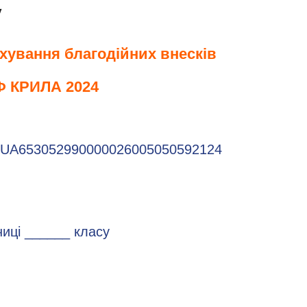
у
хування благодійних внесків
Ф КРИЛА 2024
UA653052990000026005050592124
ниці
______ класу