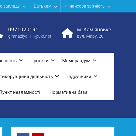
о закладу
Батькам
Фінансова звітність
0971020191
м. Кам'янське
gimnaziya_11@ukr.net
вул. Миру, 20
есність
Проєкти
Меморандум
тикорупційна діяльність
Підручники
Пункт незламності
Нормативна база