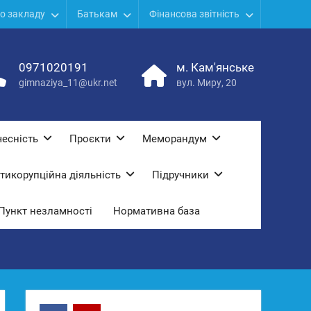
о закладу
Батькам
Фінансова звітність
0971020191
м. Кам'янське
gimnaziya_11@ukr.net
вул. Миру, 20
есність
Проєкти
Меморандум
тикорупційна діяльність
Підручники
Пункт незламності
Нормативна база