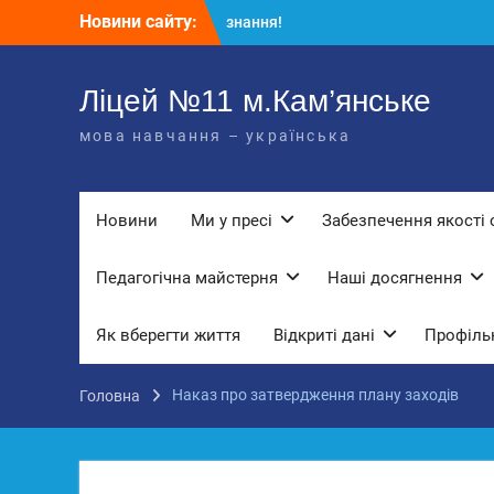
Перейти
Новини сайту:
КЗ «Ліцей №11» запрошує до своє
до
команди!
вмісту
3 страхи, які найчастіше заважають
дітям і молоді виїхати з окупації
Ліцей №11 м.Кам’янське
До Всесвітнього дня боротьби з
мова навчання – українська
дитячою працею
Вступ з ТОТ до українських закла
освіти: міф чи правда? Перевірте св
знання!
Новини
Ми у пресі
Забезпечення якості 
Педагогічна майстерня
Наші досягнення
Як вберегти життя
Відкриті дані
Профільн
Наказ про затвердження плану заходів
Головна