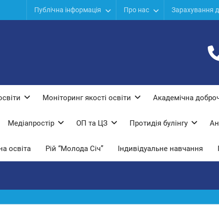
ї
Публічна інформація
Про нас
Зарахування д
дів
ої
освіти
Моніторинг якості освіти
Академічна доброч
Медіапростір
ОП та ЦЗ
Протидiя булiнгу
Ан
а освіта
Рій “Молода Січ”
Індивідуальне навчання